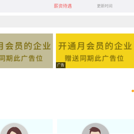
薪资待遇
更新时间
广告