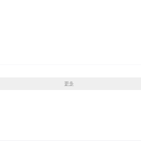
]
]
更多