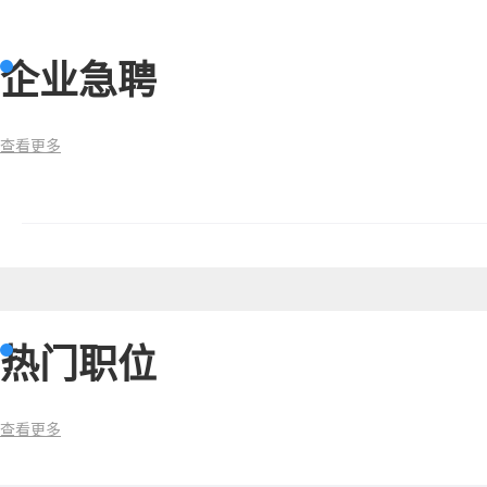
· 林女士 [文员]
· 聂女士 [家政/保安
· 钟女士 [行政/后勤]
· 罗女士 [文员]
企业急聘
· 卢先生 [其他职位]
· 钟先生 [技工/普工
· 邓先生 [技工/普工]
· 俞女士 [教师]
· 叶女士 [技工/普工]
· 张女士 [文员]
查看更多
· 刘女士 [教师]
· 沈女士 [文员]
Hi，
凌晨好
！
手机号登录
热门职位
查看更多
验证码登录
忘记密码？